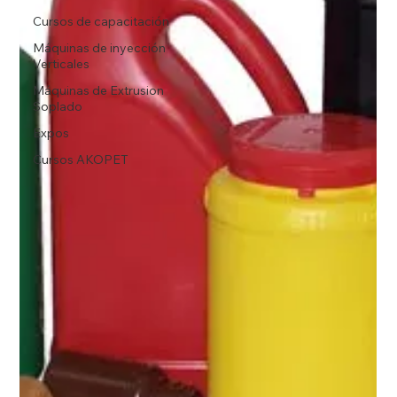
Cursos de capacitación
Máquinas de inyección
Verticales
Máquinas de Extrusion
Soplado
Expos
Cursos AKOPET