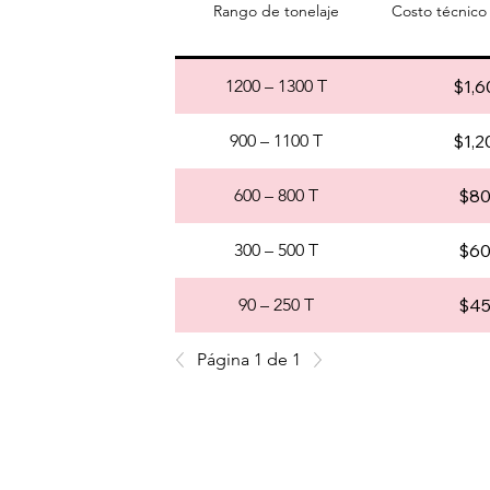
Rango de tonelaje
Costo técnico
1200 – 1300 T
$1,6
900 – 1100 T
$1,2
600 – 800 T
$8
300 – 500 T
$6
90 – 250 T
$4
Página 1 de 1