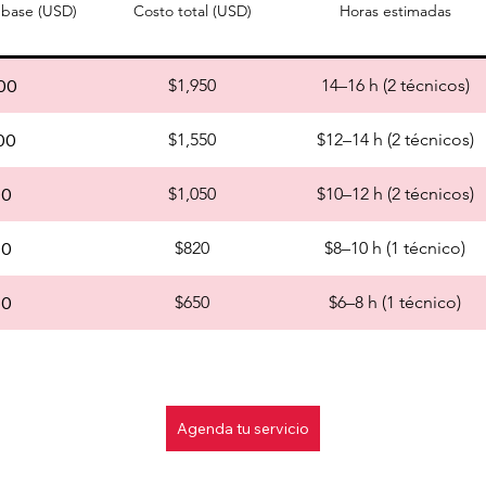
 base (USD)
Costo total (USD)
Horas estimadas
00
$1,950
14–16 h (2 técnicos)
00
$1,550
$12–14 h (2 técnicos)
00
$1,050
$10–12 h (2 técnicos)
00
$820
$8–10 h (1 técnico)
50
$650
$6–8 h (1 técnico)
Agenda tu servicio