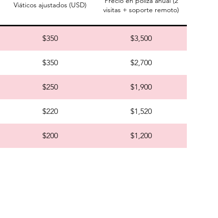
Precio en póliza anual (2
Viáticos ajustados (USD)
visitas + soporte remoto)
$350
$3,500
$350
$2,700
$250
$1,900
$220
$1,520
$200
$1,200