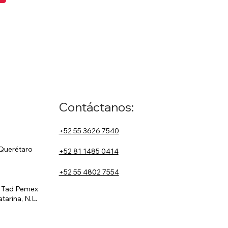
Contáctanos:
+52 55 3626 7540
 Querétaro
+52 81 1485 0414
+52 55 4802 7554
, Tad Pemex
tarina, N.L.