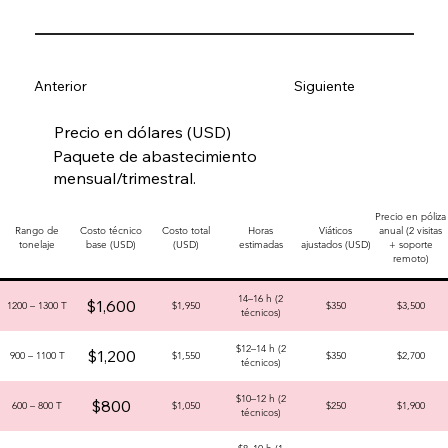
Anterior
Siguiente
Precio en dólares (USD)
Paquete de abastecimiento
mensual/trimestral.
Precio en póliza
Rango de
Costo técnico
Costo total
Horas
Viáticos
anual (2 visitas
tonelaje
base (USD)
(USD)
estimadas
ajustados (USD)
+ soporte
remoto)
14–16 h (2
$1,600
1200 – 1300 T
$1,950
$350
$3,500
técnicos)
$12–14 h (2
$1,200
900 – 1100 T
$1,550
$350
$2,700
técnicos)
$10–12 h (2
$800
600 – 800 T
$1,050
$250
$1,900
técnicos)