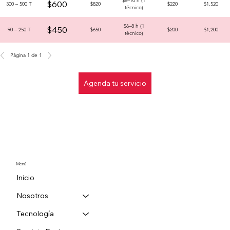
$8–10 h (1
$600
300 – 500 T
$820
$220
$1,520
técnico)
$6–8 h (1
$450
90 – 250 T
$650
$200
$1,200
técnico)
Página 1 de 1
Agenda tu servicio
Menú
Inicio
Nosotros
Tecnología