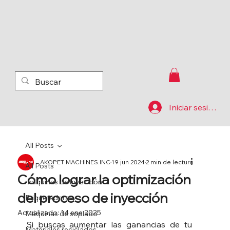
Iniciar sesión
All Posts
AKOPET MACHINES.INC
19 jun 2024
2 min de lectura
All Posts
Cómo lograr la optimización
máquinas de inyección
del proceso de inyección
Etiquetadoras
Actualizado:
14 ene 2025
Máquinas de soplado
Si buscas aumentar las ganancias de tu 
Materiales reciclados