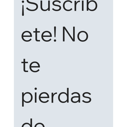
¡Suscríb
ete! No 
te 
pierdas 
de 