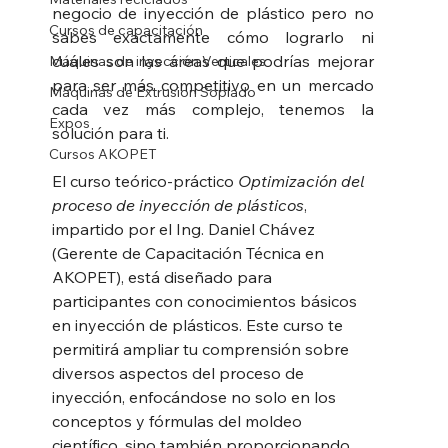
negocio de inyección de plástico pero no 
Cursos de capacitación
sabes exactamente cómo lograrlo ni 
cuáles son las áreas que podrías mejorar 
Máquinas de inyección Verticales
para ser más competitivo en un mercado 
Máquinas de Extrusion Soplado
cada vez más complejo, tenemos la 
Expos
solución para ti.
Cursos AKOPET
El curso teórico-práctico 
Optimización del 
proceso de inyección de plásticos
, 
impartido por el Ing. Daniel Chávez 
(Gerente de Capacitación Técnica en 
AKOPET), está diseñado para 
participantes con conocimientos básicos 
en inyección de plásticos. Este curso te 
permitirá ampliar tu comprensión sobre 
diversos aspectos del proceso de 
inyección, enfocándose no solo en los 
conceptos y fórmulas del moldeo 
científico, sino también proporcionando 