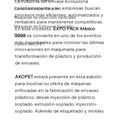
La industria del envase evoluciona 
constantemente y las empresas buscan 
Cursos de capacitación
procesos más eficientes, automatizados y 
Máquinas de inyección Verticales
rentables para mantenerse competitivas. 
Máquinas de Extrusion Soplado
En este contexto, 
EXPO PACK México 
Expos
2026
 se convierte en uno de los eventos 
más importantes para conocer las últimas 
Cursos AKOPET
innovaciones en maquinaria para 
transformación de plástico y producción 
de envases.
AKOPET
 estará presente en esta edición 
para mostrar su oferta de máquinas 
enfocadas en la fabricación de envases 
plásticos: desde inyección de plástico, 
soplado, extrusión-soplado, inyección-
soplado. Además de etiquetado y moldes.