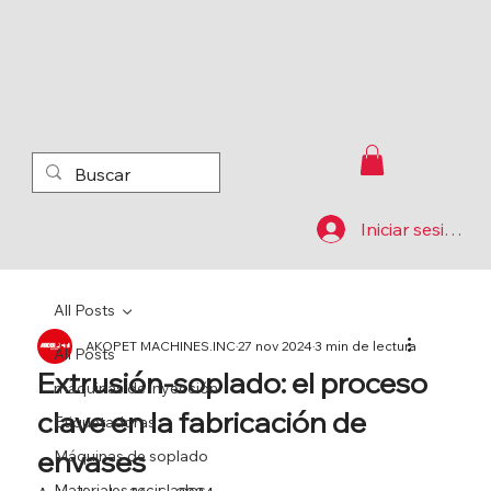
Iniciar sesión
All Posts
AKOPET MACHINES.INC
27 nov 2024
3 min de lectura
All Posts
Extrusión-soplado: el proceso
máquinas de inyección
clave en la fabricación de
Etiquetadoras
envases
Máquinas de soplado
Materiales reciclados