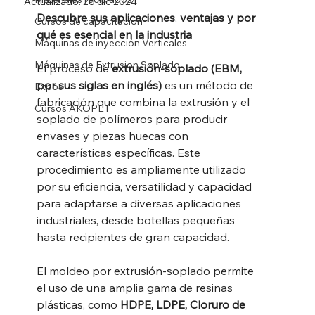
Actualizado:
26 dic 2024
Descubre
sus
aplicaciones
, 
ventajas
y
por
Cursos de capacitación
qué
es
esencial
en la industria
Máquinas de inyección Verticales
Máquinas de Extrusion Soplado
El proceso de 
extrusión-soplado (EBM, 
por sus siglas en inglés)
 es un método de 
Expos
fabricación que combina la extrusión y el 
Cursos AKOPET
soplado de polímeros para producir 
envases y piezas huecas con 
características específicas. Este 
procedimiento es ampliamente utilizado 
por su eficiencia, versatilidad y capacidad 
para adaptarse a diversas aplicaciones 
industriales, desde botellas pequeñas 
hasta recipientes de gran capacidad.
El moldeo por extrusión-soplado permite 
el uso de una amplia gama de resinas 
plásticas, como
 HDPE, LDPE, Cloruro de 