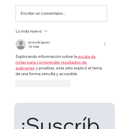
Escribir un comentario...
Lo más nuevo
arioodríguez
10 mar
Controlador de parison en la extrusión soplad
Explorando información sobre la 
escala de 
notas para comprender resultados de 
exámenes
 y pruebas, este sitio explicó el tema 
de una forma sencilla y accesible.
Me gusta
Reaccionar
¡Suscríb